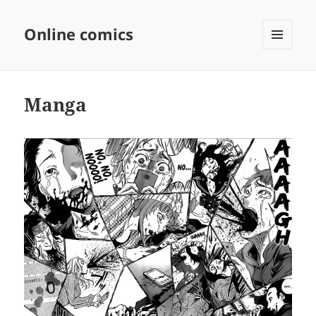
Online comics
MENÚ
Y
WIDGETS
Manga